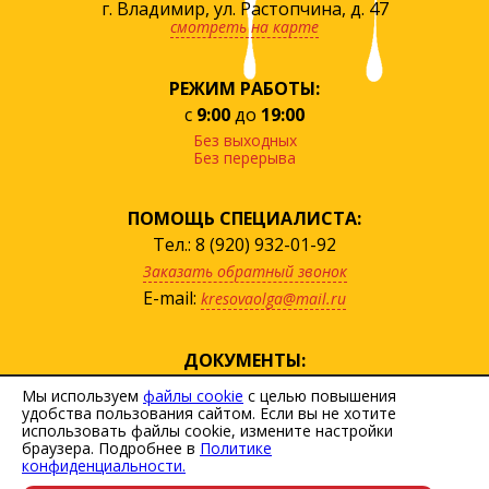
г. Владимир, ул. Растопчина, д. 47
смотреть на карте
РЕЖИМ РАБОТЫ:
с
9:00
до
19:00
Без выходных
Без перерыва
ПОМОЩЬ СПЕЦИАЛИСТА:
Тел.: 8 (920) 932-01-92
Заказать обратный звонок
E-mail:
kresovaolga@mail.ru
ДОКУМЕНТЫ:
посмотреть прайс
Мы используем
файлы cookie
с целью повышения
удобства пользования сайтом. Если вы не хотите
скачать договор
использовать файлы cookie, измените настройки
Политика персональных данных
браузера. Подробнее в
Политике
конфиденциальности.
Пользовательское соглашение