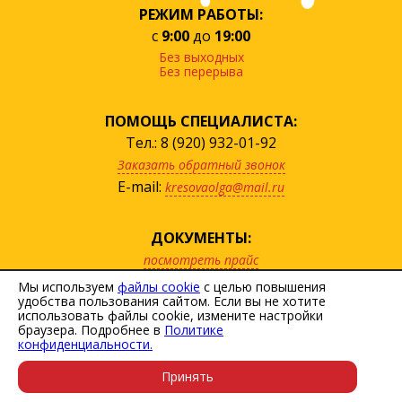
РЕЖИМ РАБОТЫ:
с
9:00
до
19:00
Без выходных
Без перерыва
ПОМОЩЬ СПЕЦИАЛИСТА:
Тел.: 8 (920) 932-01-92
Заказать обратный звонок
E-mail:
kresovaolga@mail.ru
ДОКУМЕНТЫ:
посмотреть прайс
скачать договор
Мы используем
файлы cookie
с целью повышения
удобства пользования сайтом. Если вы не хотите
Политика персональных данных
использовать файлы cookie, измените настройки
Пользовательское соглашение
браузера. Подробнее в
Политике
конфиденциальности.
Карта сайта
Принять