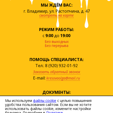
МЫ ЖДЁМ ВАС:
г. Владимир, ул. Растопчина, д. 47
смотреть на карте
РЕЖИМ РАБОТЫ:
с
9:00
до
19:00
Без выходных
Без перерыва
ПОМОЩЬ СПЕЦИАЛИСТА:
Тел.: 8 (920) 932-01-92
Заказать обратный звонок
E-mail:
kresovaolga@mail.ru
ДОКУМЕНТЫ:
посмотреть прайс
Мы используем
файлы cookie
с целью повышения
удобства пользования сайтом. Если вы не хотите
скачать договор
использовать файлы cookie, измените настройки
Политика персональных данных
браузера. Подробнее в
Политике