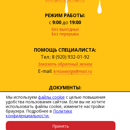
РЕЖИМ РАБОТЫ:
с
9:00
до
19:00
Без выходных
Без перерыва
ПОМОЩЬ СПЕЦИАЛИСТА:
Тел.: 8 (920) 932-01-92
Заказать обратный звонок
E-mail:
kresovaolga@mail.ru
ДОКУМЕНТЫ:
посмотреть прайс
Мы используем
файлы cookie
с целью повышения
удобства пользования сайтом. Если вы не хотите
скачать договор
использовать файлы cookie, измените настройки
Политика персональных данных
браузера. Подробнее в
Политике
конфиденциальности.
Пользовательское соглашение
Принять
Карта сайта