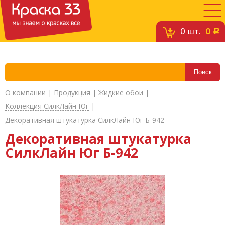
0
шт.
0
c
О компании
|
Продукция
|
Жидкие обои
|
Коллекция СилкЛайн Юг
|
Декоративная штукатурка СилкЛайн Юг Б-942
Декоративная штукатурка
СилкЛайн Юг Б-942