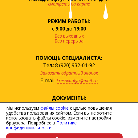
смотреть на карте
РЕЖИМ РАБОТЫ:
с
9:00
до
19:00
Без выходных
Без перерыва
ПОМОЩЬ СПЕЦИАЛИСТА:
Тел.: 8 (920) 932-01-92
Заказать обратный звонок
E-mail:
kresovaolga@mail.ru
ДОКУМЕНТЫ:
посмотреть прайс
Мы используем
файлы cookie
с целью повышения
удобства пользования сайтом. Если вы не хотите
скачать договор
использовать файлы cookie, измените настройки
Политика персональных данных
браузера. Подробнее в
Политике
конфиденциальности.
Пользовательское соглашение