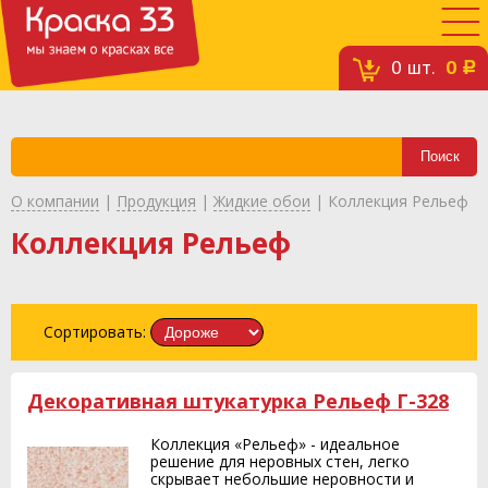
0
шт.
0
c
О компании
|
Продукция
|
Жидкие обои
|
Коллекция Рельеф
Коллекция Рельеф
Сортировать:
Декоративная штукатурка Рельеф Г-328
Коллекция «Рельеф» - идеальное
решение для неровных стен, легко
скрывает небольшие неровности и