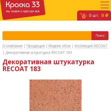
0
шт.
0
c
О компании
|
Продукция
|
Жидкие обои
|
Коллекция RECOAT
|
Декоративная штукатурка RECOAT 183
Декоративная штукатурка
RECOAT 183