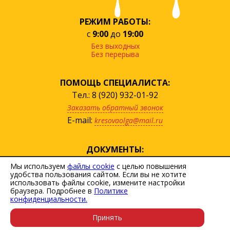
РЕЖИМ РАБОТЫ:
с
9:00
до
19:00
Без выходных
Без перерыва
ПОМОЩЬ СПЕЦИАЛИСТА:
Тел.: 8 (920) 932-01-92
Заказать обратный звонок
E-mail:
kresovaolga@mail.ru
ДОКУМЕНТЫ:
посмотреть прайс
Мы используем
файлы cookie
с целью повышения
удобства пользования сайтом. Если вы не хотите
скачать договор
использовать файлы cookie, измените настройки
Политика персональных данных
браузера. Подробнее в
Политике
конфиденциальности.
Пользовательское соглашение
Принять
Карта сайта