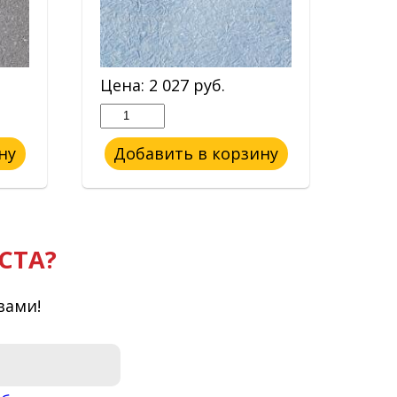
Цена:
2 027
руб.
Цен
ну
Добавить в корзину
До
СТА?
вами!