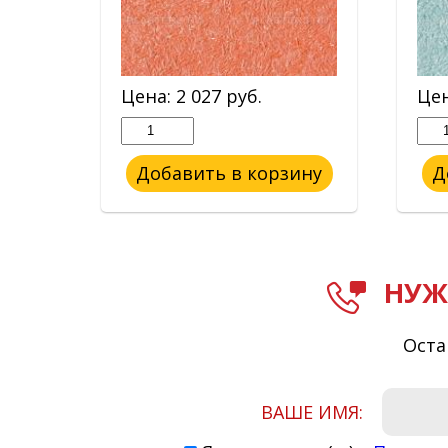
Цена:
2 027
руб.
Це
ину
Добавить в корзину
Д
НУЖ
Оста
ВАШЕ ИМЯ: