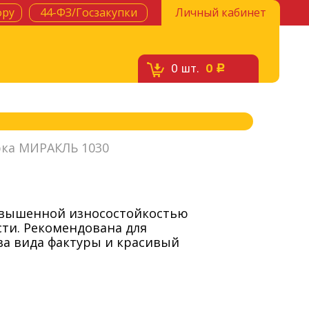
ору
44-ФЗ/Госзакупки
Личный кабинет
0
шт.
0
c
рка МИРАКЛЬ 1030
 повышенной износостойкостью
сти. Рекомендована для
ва вида фактуры и красивый