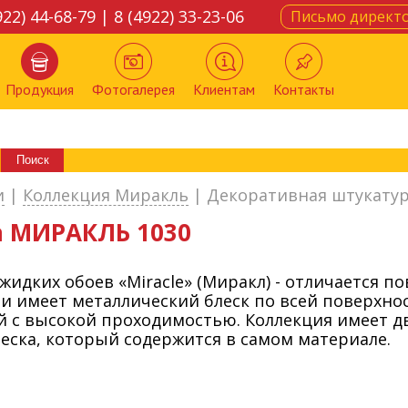
922) 44-68-79 | 8 (4922) 33-23-06
Письмо директ
Продукция
Фотогалерея
Клиентам
Контакты
и
|
Коллекция Миракль
|
Декоративная штукату
а МИРАКЛЬ 1030
жидких обоев «Miracle» (Миракл) - отличается
и имеет металлический блеск по всей поверхно
 с высокой проходимостью. Коллекция имеет д
еска, который содержится в самом материале.