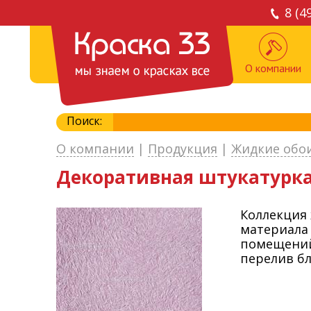
8 (4
О компании
Поиск:
О компании
|
Продукция
|
Жидкие обо
Декоративная штукатурк
Коллекция 
материала 
помещений
перелив бл