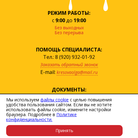
РЕЖИМ РАБОТЫ:
с
9:00
до
19:00
Без выходных
Без перерыва
ПОМОЩЬ СПЕЦИАЛИСТА:
Тел.: 8 (920) 932-01-92
Заказать обратный звонок
E-mail:
kresovaolga@mail.ru
ДОКУМЕНТЫ:
посмотреть прайс
Мы используем
файлы cookie
с целью повышения
удобства пользования сайтом. Если вы не хотите
скачать договор
использовать файлы cookie, измените настройки
Политика персональных данных
браузера. Подробнее в
Политике
конфиденциальности.
Пользовательское соглашение
Принять
Карта сайта