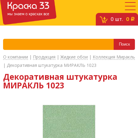
0
шт.
0
c
О компании
|
Продукция
|
Жидкие обои
|
Коллекция Миракль
|
Декоративная штукатурка МИРАКЛЬ 1023
Декоративная штукатурка
МИРАКЛЬ 1023