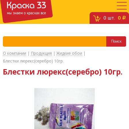
0
шт.
0
c
О компании
|
Продукция
|
Жидкие обои
|
Блестки люрекс(серебро) 10гр.
Блестки люрекс(серебро) 10гр.