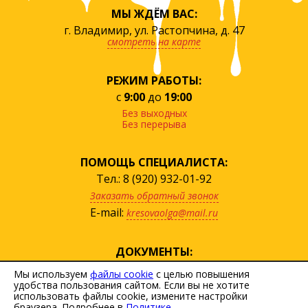
МЫ ЖДЁМ ВАС:
г. Владимир, ул. Растопчина, д. 47
смотреть на карте
РЕЖИМ РАБОТЫ:
с
9:00
до
19:00
Без выходных
Без перерыва
ПОМОЩЬ СПЕЦИАЛИСТА:
Тел.: 8 (920) 932-01-92
Заказать обратный звонок
E-mail:
kresovaolga@mail.ru
ДОКУМЕНТЫ:
посмотреть прайс
Мы используем
файлы cookie
с целью повышения
удобства пользования сайтом. Если вы не хотите
скачать договор
использовать файлы cookie, измените настройки
Политика персональных данных
браузера. Подробнее в
Политике