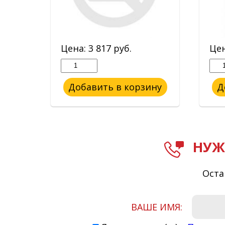
Цена:
3 817
руб.
Це
ину
Добавить в корзину
Д
НУЖ
Оста
ВАШЕ ИМЯ: