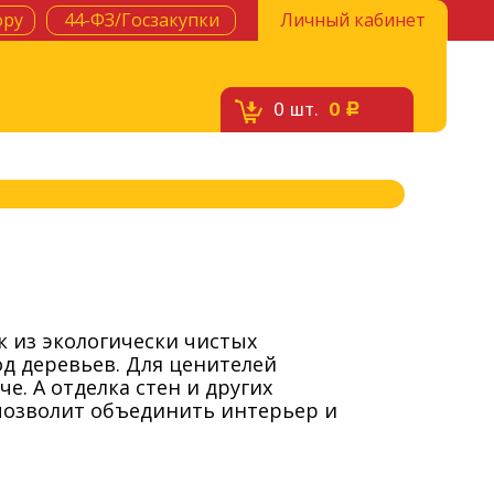
ору
44-ФЗ/Госзакупки
Личный кабинет
0
шт.
0
c
к из экологически чистых
д деревьев. Для ценителей
е. А отделка стен и других
 позволит объединить интерьер и