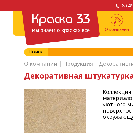
8 (4
О компании
Поиск:
О компании
|
Продукция
|
Декоративна
Декоративная штукатурка
Коллекция 
материалов
уютного ми
поверхност
окружающу