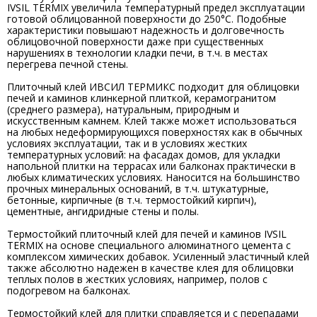
IVSIL TERMIX увеличила температурный предел эксплуатации
готовой облицованной поверхности до 250°С. Подобные
характеристики повышают надежность и долговечность
облицовочной поверхности даже при существенных
нарушениях в технологии кладки печи, в т.ч. в местах
перегрева печной стены.
Плиточный клей ИВСИЛ ТЕРМИКС подходит для облицовки
печей и каминов клинкерной плиткой, керамогранитом
(среднего размера), натуральным, природным и
искусственным камнем. Клей также может использоваться
на любых недеформирующихся поверхностях как в обычных
условиях эксплуатации, так и в условиях жестких
температурных условий: на фасадах домов, для укладки
напольной плитки на террасах или балконах практически в
любых климатических условиях. Наносится на большинство
прочных минеральных оснований, в т.ч. штукатурные,
бетонные, кирпичные (в т.ч. термостойкий кирпич),
цементные, ангидридные стены и полы.
Термостойкий плиточный клей для печей и каминов IVSIL
TERMIX на основе специального алюминатного цемента с
комплексом химических добавок. Усиленный эластичный клей
также абсолютно надежен в качестве клея для облицовки
теплых полов в жестких условиях, например, полов с
подогревом на балконах.
Термостойкий клей для плитки справляется и с перепадами