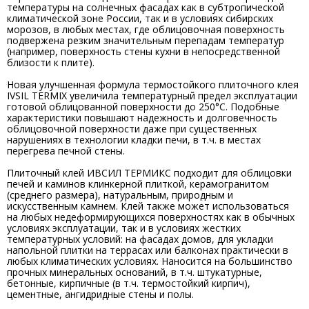
температуры на солнечных фасадах как в субтропической
климатической зоне России, так и в условиях сибирских
морозов, в любых местах, где облицовочная поверхность
подвержена резким значительным перепадам температур
(например, поверхность стены кухни в непосредственной
близости к плите).
Новая улучшенная формула термостойкого плиточного клея
IVSIL TERMIX увеличила температурный предел эксплуатации
готовой облицованной поверхности до 250°С. Подобные
характеристики повышают надежность и долговечность
облицовочной поверхности даже при существенных
нарушениях в технологии кладки печи, в т.ч. в местах
перегрева печной стены.
Плиточный клей ИВСИЛ ТЕРМИКС подходит для облицовки
печей и каминов клинкерной плиткой, керамогранитом
(среднего размера), натуральным, природным и
искусственным камнем. Клей также может использоваться
на любых недеформирующихся поверхностях как в обычных
условиях эксплуатации, так и в условиях жестких
температурных условий: на фасадах домов, для укладки
напольной плитки на террасах или балконах практически в
любых климатических условиях. Наносится на большинство
прочных минеральных оснований, в т.ч. штукатурные,
бетонные, кирпичные (в т.ч. термостойкий кирпич),
цементные, ангидридные стены и полы.