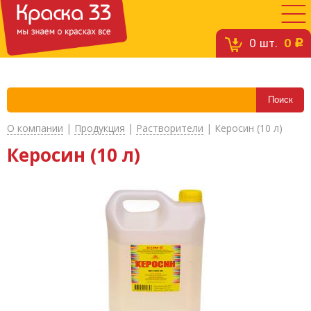
0
шт.
0
c
О компании
|
Продукция
|
Растворители
|
Керосин (10 л)
Керосин (10 л)