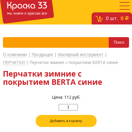
0
шт.
0
c
О компании
|
Продукция
|
Малярный инструмент
|
ПЕРЧАТКИ
|
Перчатки зимние с покрытием BERTA синие
Перчатки зимние с
покрытием BERTA синие
Цена:
112
руб.
Добавить в корзину