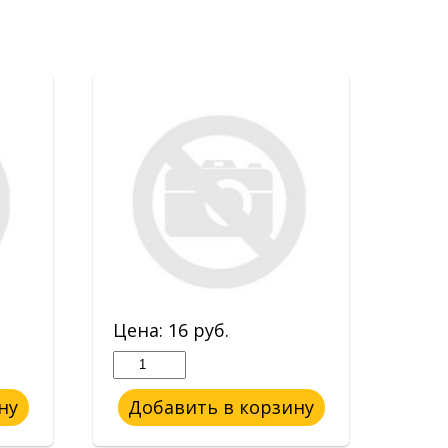
Цена:
16
руб.
Цен
ну
Добавить в корзину
До