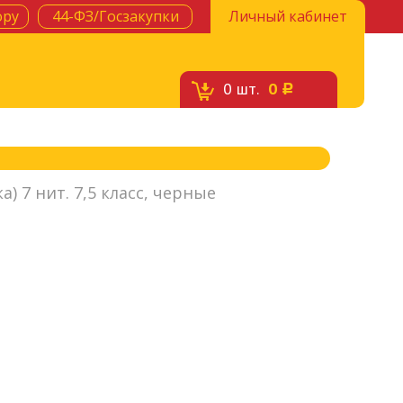
ору
44-ФЗ/Госзакупки
Личный кабинет
0
шт.
0
c
а) 7 нит. 7,5 класс, черные