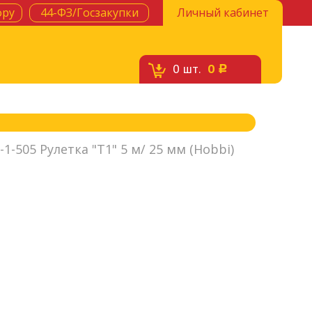
ору
44-ФЗ/Госзакупки
Личный кабинет
0
шт.
0
c
-1-505 Рулетка "Т1" 5 м/ 25 мм (Hobbi)