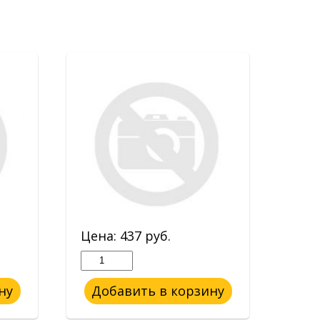
Цена:
437
руб.
Цен
ну
Добавить в корзину
До