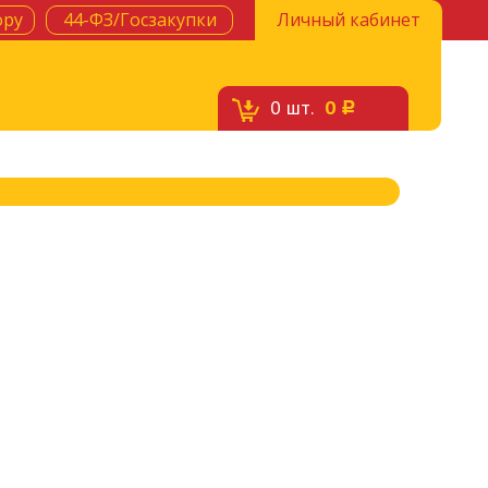
ору
44-ФЗ/Госзакупки
Личный кабинет
0
шт.
0
c