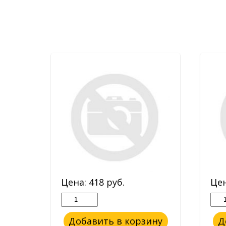
Цена:
418
руб.
Це
ину
Добавить в корзину
Д