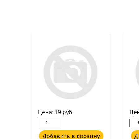
Цена:
19
руб.
Це
ину
Добавить в корзину
Д