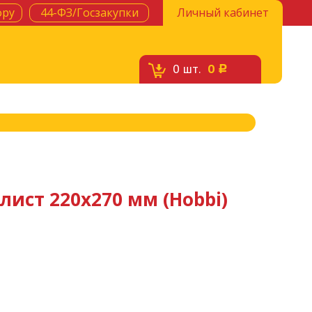
ору
44-ФЗ/Госзакупки
Личный кабинет
0
шт.
0
c
лист 220х270 мм (Hobbi)