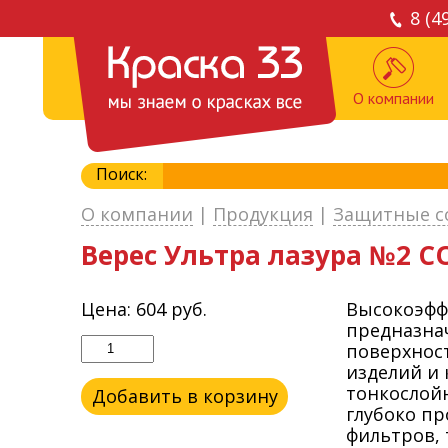
8 (4
О компании
Поиск:
О компании
|
Продукция
|
Защитные с
Верес Ультра лазура №2 СО
Цена:
604
руб.
Высокоэфф
предназна
поверхност
изделий и 
тонкослой
Добавить в корзину
глубоко пр
фильтров, 