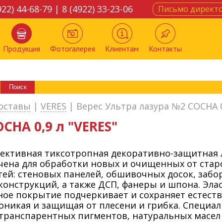
922) 44-68-79 | 8 (4922) 33-23-06
Письмо директ
Продукция
Фотогалерея
Клиентам
Контакты
оставы
|
VERES
|
Верес Ультра лазура №2 СОСНА 0
СНА 0,9 л "VERES"
ективная тиксотропная декоративно-защитная
чена для обработки новых и очищенных от ста
ей: стеновых панелей, обшивочных досок, забор
конструкций, а также ДСП, фанеры и шпона. Эл
ное покрытие подчеркивает и сохраняет естест
оникая и защищая от плесени и грибка. Специа
транспарентных пигментов, натуральных масел