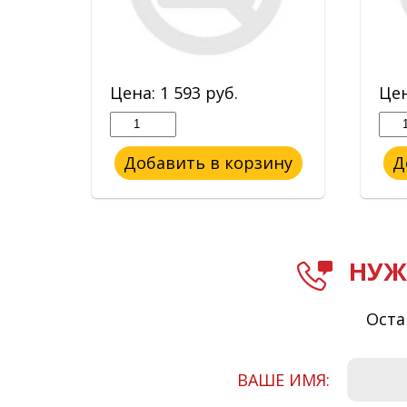
Цена:
1 593
руб.
Це
ину
Добавить в корзину
Д
НУЖ
Оста
ВАШЕ ИМЯ: