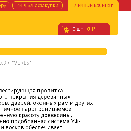
ору
44-ФЗ/Госзакупки
Личный кабинет
0
шт.
0
c
,9 л "VERES"
 лессирующая пропитка
рого покрытия деревянных
ов, дверей, оконных рам и других
астичное паропроницаемое
венную красоту древесины,
льно подобранная система УФ-
 и восков обеспечивает