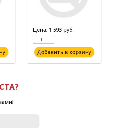
Цена:
1 593
руб.
Цен
ну
Добавить в корзину
До
СТА?
вами!