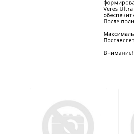
формирова
Veres Ultr
обеспечит
После пол
Maксималь
Поставляе
Внимание!