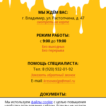
МЫ ЖДЁМ ВАС:
г. Владимир, ул. Растопчина, д. 47
смотреть на карте
РЕЖИМ РАБОТЫ:
с
9:00
до
19:00
Без выходных
Без перерыва
ПОМОЩЬ СПЕЦИАЛИСТА:
Тел.: 8 (920) 932-01-92
Заказать обратный звонок
E-mail:
kresovaolga@mail.ru
ДОКУМЕНТЫ:
посмотреть прайс
Мы используем
файлы cookie
с целью повышения
удобства пользования сайтом. Если вы не хотите
скачать договор