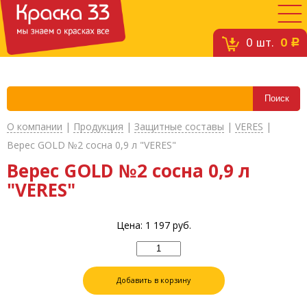
0
шт.
0
c
О компании
|
Продукция
|
Защитные составы
|
VERES
|
Верес GOLD №2 сосна 0,9 л "VERES"
Верес GOLD №2 сосна 0,9 л
"VERES"
Цена:
1 197
руб.
Добавить в корзину