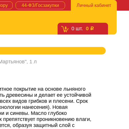
тору
44-ФЗ/Госзакупки
Личный кабинет
0
шт.
0
c
артьянов", 1 л
тное покрытие на основе льняного
ть древесины и делает ее устойчивой
всех видов грибков и плесени. Срок
хнологии нанесения). Новая
и и синевы. Масло глубоко
ск препятствует проникновению влаги,
ется, образуя защитный слой с