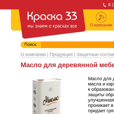
8 
О компании
Поиск:
О компании
|
Продукция
|
Защитные соста
Масло для деревянной мебе
Масло для 
масла и кар
к образован
защиты обра
улучшенная
проникает в
придает гря