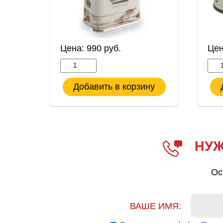
Цена:
990
руб.
Це
ну
Добавить в корзину
НУЖ
Ос
ВАШЕ ИМЯ: