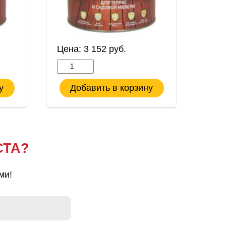
Цена:
3 152
руб.
Цен
у
Добавить в корзину
Д
СТА?
ми!