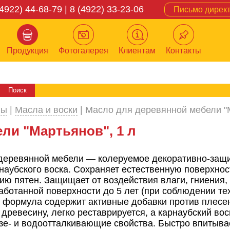
(4922) 44-68-79 | 8 (4922) 33-23-06
Письмо дирек
Продукция
Фотогалерея
Клиентам
Контакты
вы
|
Масла и воски
|
Масло для деревянной мебели "М
ли "Мартьянов", 1 л
деревянной мебели — колеруемое декоративно-защи
наубского воска. Сохраняет естественную поверхнос
ию пятен. Защищает от воздействия влаги, гниения, 
ботанной поверхности до 5 лет (при соблюдении те
 формула содержит активные добавки против плесен
 древесину, легко реставрируется, а карнаубский во
зе- и водоотталкивающие свойства. Быстро впитыва