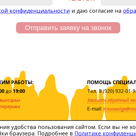
кой конфиденциальности
и даю согласие на
обра
ЖИМ РАБОТЫ:
ПОМОЩЬ СПЕЦИАЛ
00
до
19:00
Тел.: 8 (920) 932-01-9
 выходных
Заказать обратный зв
 перерыва
E-mail:
kresovaolga@mai
ия удобства пользования сайтом. Если вы не х
йки браузера. Подробнее в
Политике конфиденци