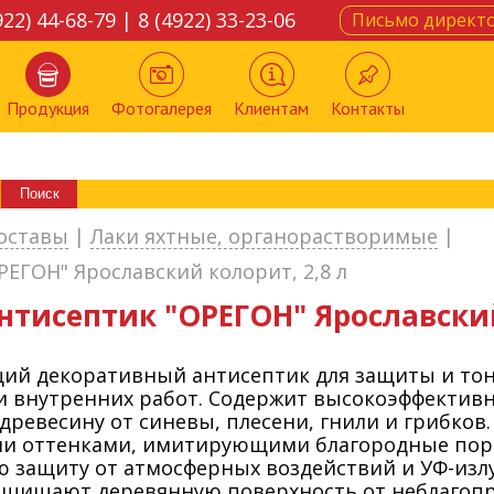
922) 44-68-79 | 8 (4922) 33-23-06
Письмо директ
Продукция
Фотогалерея
Клиентам
Контакты
оставы
|
Лаки яхтные, органорастворимые
|
ГОН" Ярославский колорит, 2,8 л
тисептик "ОРЕГОН" Ярославский 
ий декоративный антисептик для защиты и то
и внутренних работ. Содержит высокоэффектив
ревесину от синевы, плесени, гнили и грибков
и оттенками, имитирующими благородные пор
ю защиту от атмосферных воздействий и УФ-изл
ащищают деревянную поверхность от неблагопр