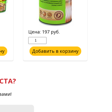
Цена:
197
руб.
Цен
ну
Добавить в корзину
До
СТА?
вами!