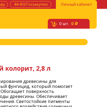
ору
44-ФЗ/Госзакупки
Личный кабинет
0
шт.
0
c
колорит, 2,8 л
нирования древесины для
ный фунгицид, который помогает
. Обогащает поверхность
оды древесины. Обеспечивает
учения. Светостойкие пигменты
иятного воздействия солнечных