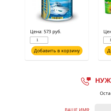
Цена:
573
руб.
Це
ину
Добавить в корзину
Д
НУЖ
Оста
ВАШЕ ИМЯ: