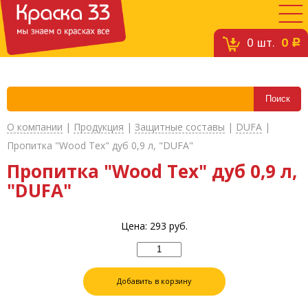
0
шт.
0
c
О компании
|
Продукция
|
Защитные составы
|
DUFA
|
Пропитка "Wood Tex" дуб 0,9 л, "DUFA"
Пропитка "Wood Tex" дуб 0,9 л,
"DUFA"
Цена:
293
руб.
Добавить в корзину