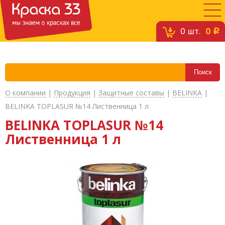
0
шт.
0
c
О компании
|
Продукция
|
Защитные составы
|
BELINKA
|
BELINKA TOPLASUR №14 Лиственница 1 л
BELINKA TOPLASUR №14
Лиственница 1 л