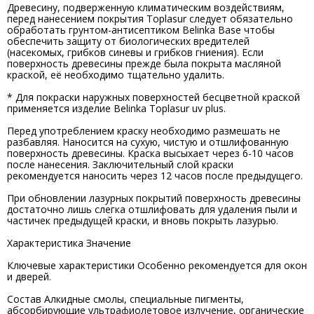
Древесину, подверженную климатическим воздействиям,
перед нанесением покрытия Toplasur следует обязательно
обработать грунтом-антисептиком Belinka Base чтобы
обеспечить защиту от биологических вредителей
(насекомых, грибков синевы и грибков гниения). Если
поверхность древесины прежде была покрыта масляной
краской, её необходимо тщательно удалить.
* Для покраски наружных поверхностей бесцветной краской
применяется изделие Belinka Toplasur uv plus.
Перед употреблением краску необходимо размешать не
разбавляя. Наносится на сухую, чистую и отшлифованную
поверхность древесины. Краска высыхает через 6-10 часов
после нанесения. Заключительный слой краски
рекомендуется наносить через 12 часов после предыдущего.
При обновлении лазурных покрытий поверхность древесины
достаточно лишь слегка отшлифовать для удаления пыли и
частичек предыдущей краски, и вновь покрыть лазурью.
Характеристика Значение
Ключевые характеристики Особенно рекомендуется для окон
и дверей.
Состав Алкидные смолы, специальные пигменты,
абсорбирующие ультрафиолетовое излучение, органические