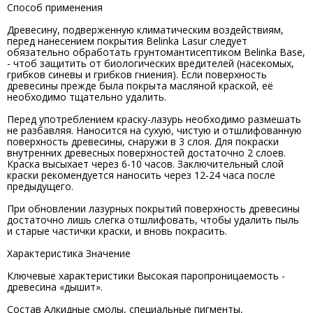
Способ применения
Древесину, подверженную климатическим воздействиям,
перед нанесением покрытия Belinka Lasur следует
обязательно обработать грунтомантисептиком Belinka Base,
- чтоб защитить от биологических вредителей (насекомых,
грибков синевы и грибков гниения). Если поверхность
древесины прежде была покрыта масляной краской, её
необходимо тщательно удалить.
Перед употреблением краску-лазурь необходимо размешать
не разбавляя. Наносится на сухую, чистую и отшлифованную
поверхность древесины, снаружи в 3 слоя. Для покраски
внутренних древесных поверхностей достаточно 2 слоев.
Краска высыхает через 6-10 часов. Заключительный слой
краски рекомендуется наносить через 12-24 часа после
предыдущего.
При обновлении лазурных покрытий поверхность древесины
достаточно лишь слегка отшлифовать, чтобы удалить пыль
и старые частички краски, и вновь покрасить.
Характеристика Значение
Ключевые характеристики Высокая паропроницаемость -
древесина «дышит».
Состав Алкидные смолы, специальные пигменты,