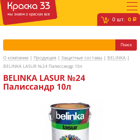
0
шт.
0
c
О компании
|
Продукция
|
Защитные составы
|
BELINKA
|
BELINKA LASUR №24 Палиссандр 10л
BELINKA LASUR №24
Палиссандр 10л