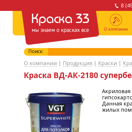
8 (4
О компании
Поиск:
О компании
|
Продукция
|
Краски
|
Кр
Краска ВД-АК-2180 супербе
Акриловая 
гипсокарт
Данная кра
жилых пом