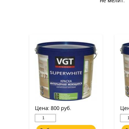
не мелит.
Цена:
800
руб.
Це