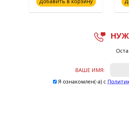
ину
Добавить в корзину
Д
НУЖ
Оста
ВАШЕ ИМЯ:
Я ознакомлен(-а) с
Полити