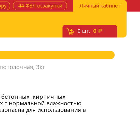
ору
44-ФЗ/Госзакупки
Личный кабинет
0
шт.
0
c
потолочная, 3кг
я бетонных, кирпичных,
х с нормальной влажностью.
езопасна для использования в