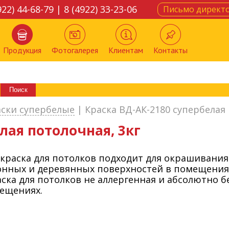
922) 44-68-79 | 8 (4922) 33-23-06
Письмо директ
Продукция
Фотогалерея
Клиентам
Контакты
аски супербелые
|
Краска ВД-АК-2180 супербелая 
лая потолочная, 3кг
краска для потолков подходит для окрашивани
онных и деревянных поверхностей в помещения
ска для потолков не аллергенная и абсолютно б
ещениях.