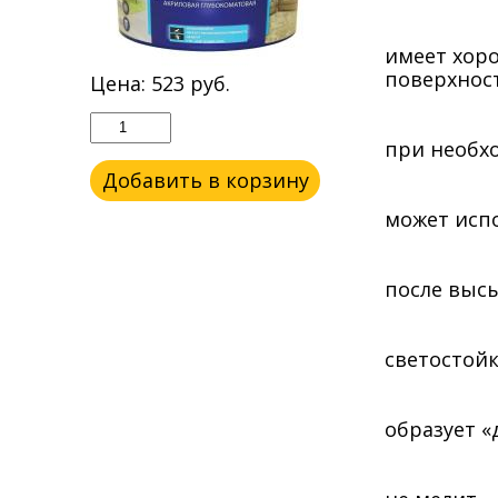
имеет хор
поверхнос
Цена:
523
руб.
при необх
Добавить в корзину
может испо
после выс
светостойк
образует 