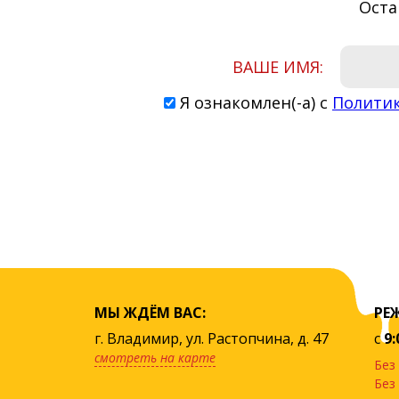
Оста
ВАШЕ ИМЯ:
Я ознакомлен(-а) с
Полити
МЫ ЖДЁМ ВАС:
РЕ
г. Владимир, ул. Растопчина, д. 47
с
9:
смотреть на карте
Без
Без