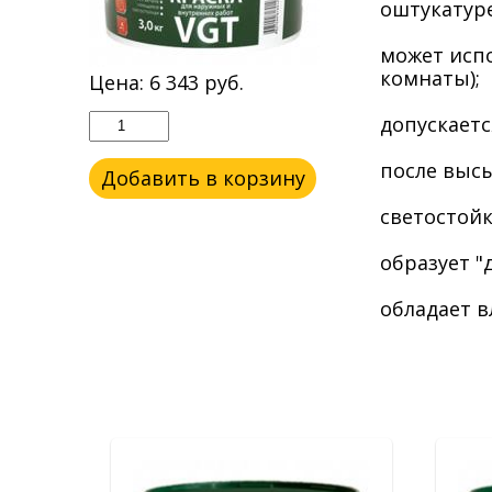
оштукатур
может исп
комнаты);
Цена:
6 343
руб.
допускаетс
после выс
Добавить в корзину
светостойк
образует 
обладает в