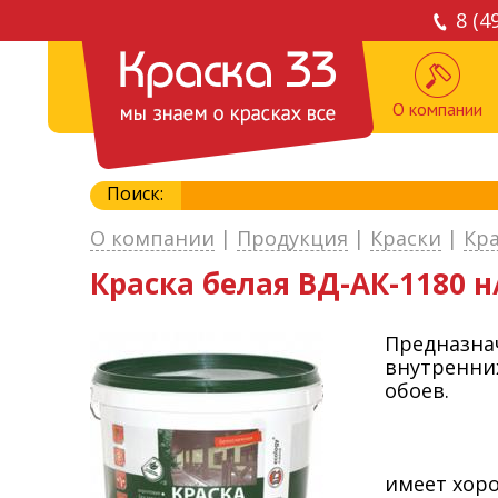
8 (4
О компании
Поиск:
О компании
|
Продукция
|
Краски
|
Кр
Краска белая ВД-АК-1180 н/
Предназна
внутренни
обоев.
имеет хор