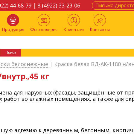
922) 44-68-79 | 8 (4922) 33-23-06
Письмо директ
Продукция
Фотогалерея
Клиентам
Контакты
аски белоснежные
|
Краска белая ВД-АК-1180 н/вн
внутр.,45 кг
чена для наружных (фасады, защищённые от пря
х работ во влажных помещениях, а также для о
ошую адгезию к деревянным, бетонным, кирпи