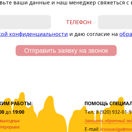
вьте ваши данные и наш менеджер свяжеться с 
ТЕЛЕФОН:
кой конфиденциальности
и даю согласие на
обра
ЖИМ РАБОТЫ:
ПОМОЩЬ СПЕЦИАЛ
00
до
19:00
Тел.: 8 (920) 932-01-9
 выходных
Заказать обратный зв
 перерыва
E-mail:
kresovaolga@mai