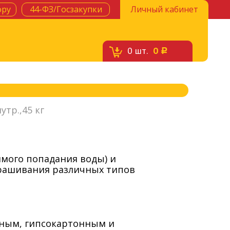
ору
44-ФЗ/Госзакупки
Личный кабинет
0
шт.
0
c
утр.,45 кг
мого попадания воды) и
крашивания различных типов
чным, гипсокартонным и