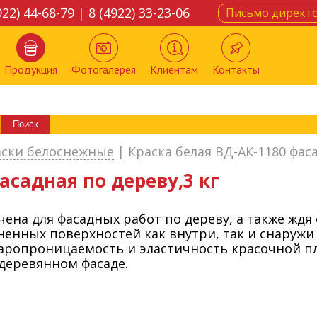
922) 44-68-79 | 8 (4922) 33-23-06
Письмо директ
Продукция
Фотогалерея
Клиентам
Контакты
аски белоснежные
|
Краска белая ВД-АК-1180 фаса
асадная по дереву,3 кг
ена для фасадных работ по дереву, а также ждя
ненных поверхностей как внутри, так и снаруж
аропроницаемость и эластичность красочной пл
деревянном фасаде.