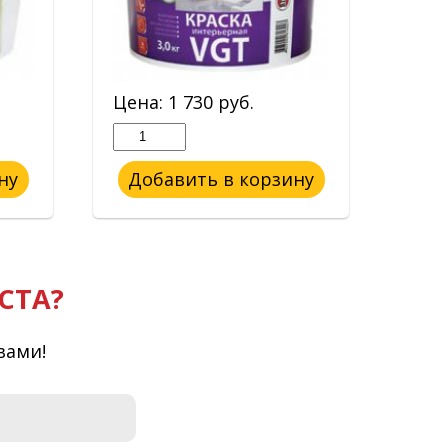
Цена:
1 730
руб.
Цен
ну
Добавить в корзину
До
СТА?
вами!