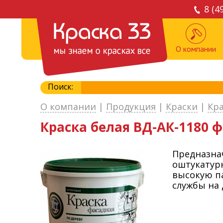
8 (4
О компании
Поиск:
О компании
|
Продукция
|
Краски
|
Кр
Краска белая ВД-АК-1180 ф
Предназнач
оштукатур
высокую п
службы на 