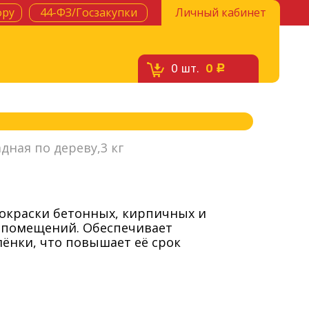
ору
44-ФЗ/Госзакупки
Личный кабинет
0
шт.
0
c
дная по дереву,3 кг
 окраски бетонных, кирпичных и
и помещений. Обеспечивает
ёнки, что повышает её срок