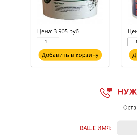
Цена:
3 905
руб.
Це
ину
Добавить в корзину
Д
НУЖ
Оста
ВАШЕ ИМЯ: