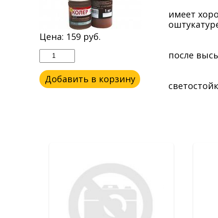
имеет хор
оштукатур
Цена:
159
руб.
после выс
Добавить в корзину
светостойк