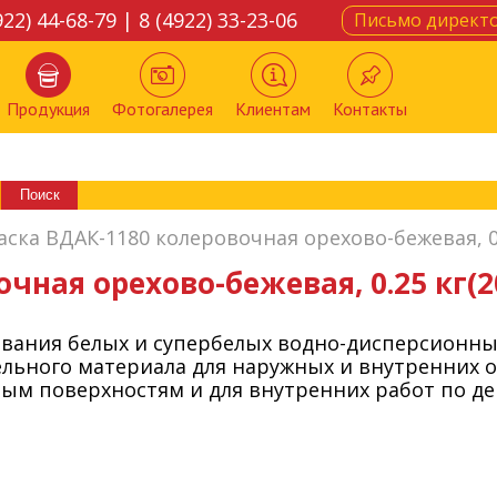
922) 44-68-79 | 8 (4922) 33-23-06
Письмо директ
Продукция
Фотогалерея
Клиентам
Контакты
аска ВДАК-1180 колеровочная орехово-бежевая, 0.
чная орехово-бежевая, 0.25 кг(2
вания белых и супербелых водно-дисперсионных
ельного материала для наружных и внутренних 
ым поверхностям и для внутренних работ по де