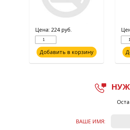
Цена:
224
руб.
Це
ину
Добавить в корзину
Д
НУЖ
Оста
ВАШЕ ИМЯ: