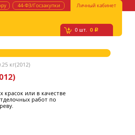
ору
44-ФЗ/Госзакупки
Личный кабинет
0
шт.
0
c
25 кг(2012)
012)
 красок или в качестве
отделочных работ по
реву.