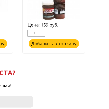
Цена:
159
руб.
Цен
ну
Добавить в корзину
До
СТА?
вами!