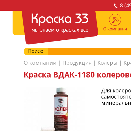
8 (4
О компании
Поиск:
О компании
|
Продукция
|
Колеры
|
Кр
Краска ВДАК-1180 колерово
Для колеро
самостоят
минеральн