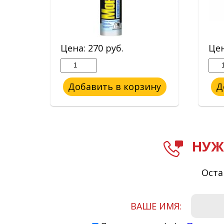
Цена:
270
руб.
Це
ину
Добавить в корзину
Д
НУЖ
Оста
ВАШЕ ИМЯ: