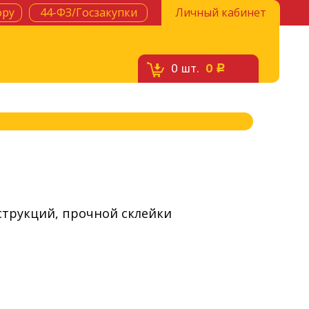
ору
44-ФЗ/Госзакупки
Личный кабинет
0
шт.
0
c
струкций, прочной склейки