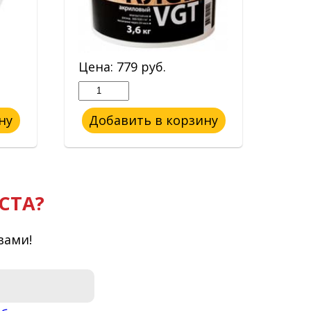
Цена:
779
руб.
Цен
ну
Добавить в корзину
До
СТА?
вами!