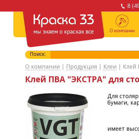
8 (4
О компании
Поиск:
О компании
|
Продукция
|
Клеи
|
Клей 
Клей ПВА "ЭКСТРА" для сто
Для столяр
бумаги, ка
имеет высо