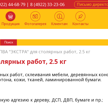
922) 44-68-79 | 8 (4922) 33-23-06
Письмо директ
Продукция
Фотогалерея
Клиентам
Контакты
ПВА "ЭКСТРА" для столярных работ, 2.5 кг
лярных работ, 2.5 кг
ных работ, склеивания мебели, деревянных кон
ртона, кожи, тканей, ламинированной бумаги.
кую адгезию к дереву, ДСП, ДВП, бумаге и пр.;