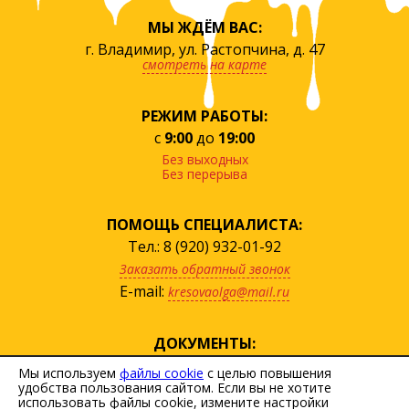
МЫ ЖДЁМ ВАС:
г. Владимир, ул. Растопчина, д. 47
смотреть на карте
РЕЖИМ РАБОТЫ:
с
9:00
до
19:00
Без выходных
Без перерыва
ПОМОЩЬ СПЕЦИАЛИСТА:
Тел.: 8 (920) 932-01-92
Заказать обратный звонок
E-mail:
kresovaolga@mail.ru
ДОКУМЕНТЫ:
посмотреть прайс
Мы используем
файлы cookie
с целью повышения
удобства пользования сайтом. Если вы не хотите
скачать договор
использовать файлы cookie, измените настройки