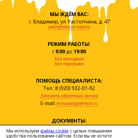
МЫ ЖДЁМ ВАС:
г. Владимир, ул. Растопчина, д. 47
смотреть на карте
РЕЖИМ РАБОТЫ:
с
9:00
до
19:00
Без выходных
Без перерыва
ПОМОЩЬ СПЕЦИАЛИСТА:
Тел.: 8 (920) 932-01-92
Заказать обратный звонок
E-mail:
kresovaolga@mail.ru
ДОКУМЕНТЫ:
посмотреть прайс
Мы используем
файлы cookie
с целью повышения
удобства пользования сайтом. Если вы не хотите
скачать договор