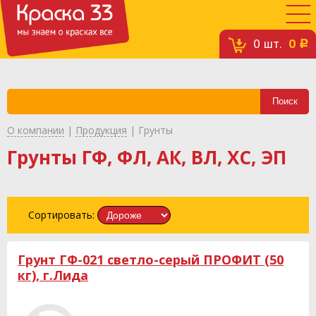
0
шт.
0
c
О компании
|
Продукция
|
Грунты
Грунты ГФ, ФЛ, АК, ВЛ, ХС, ЭП
Сортировать:
Грунт ГФ-021 светло-серый ПРОФИТ (50
кг), г.Лида