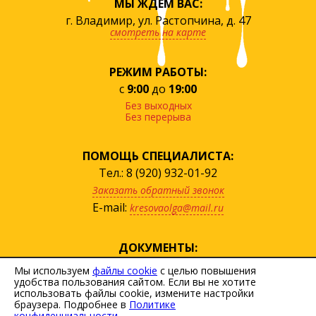
МЫ ЖДЁМ ВАС:
г. Владимир, ул. Растопчина, д. 47
смотреть на карте
РЕЖИМ РАБОТЫ:
с
9:00
до
19:00
Без выходных
Без перерыва
ПОМОЩЬ СПЕЦИАЛИСТА:
Тел.: 8 (920) 932-01-92
Заказать обратный звонок
E-mail:
kresovaolga@mail.ru
ДОКУМЕНТЫ:
посмотреть прайс
Мы используем
файлы cookie
с целью повышения
удобства пользования сайтом. Если вы не хотите
скачать договор
использовать файлы cookie, измените настройки
Политика персональных данных
браузера. Подробнее в
Политике
конфиденциальности.