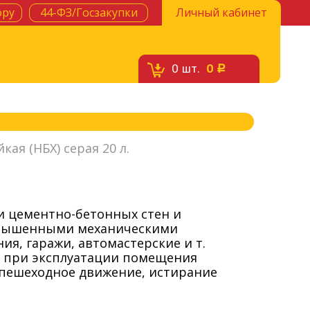
ору
44-ФЗ/Госзакупки
Личный кабинет
0
шт.
0
c
ая (НБХ) серая 20 л.
и цементно-бетонных стен и
овышенными механическими
я, гаражи, автомастерские и т.
е при эксплуатации помещения
 пешеходное движение, истирание