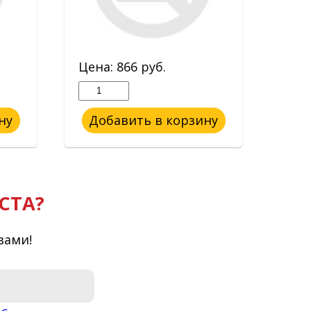
Цена:
866
руб.
Цен
ну
Добавить в корзину
До
СТА?
вами!