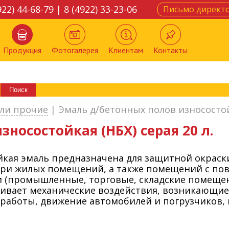
922) 44-68-79 | 8 (4922) 33-23-06
Письмо директ
Продукция
Фотогалерея
Клиентам
Контакты
ли прочие
|
Эмаль д/бетонных полов износостойк
носостойкая (НБХ) серая 20 л.
йкая эмаль предназначена для защитной окраск
три жилых помещений, а также помещений с п
 (промышленные, торговые, складские помещени
рживает механические воздействия, возникающи
 работы, движение автомобилей и погрузчиков,