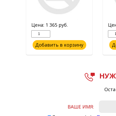
Цена:
1 365
руб.
Це
ину
Добавить в корзину
Д
НУЖ
Оста
ВАШЕ ИМЯ: