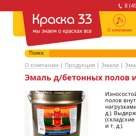
8 (4
О компании
Поиск:
О компании
|
Продукция
|
Эмали
|
Эма
Эмаль д/бетонных полов из
Износосто
полов вну
нагрузками
д.). Выде
(складские
и т. д.).