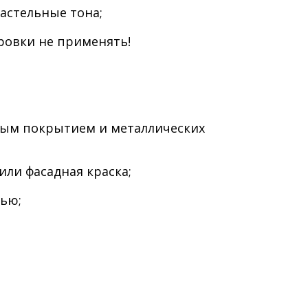
пастельные тона;
еровки не применять!
ным покрытием и металлических
ли фасадная краска;
тью;