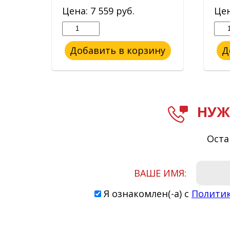
Цена:
7 559
руб.
Це
ину
Добавить в корзину
Д
НУЖ
Оста
ВАШЕ ИМЯ:
Я ознакомлен(-а) с
Полити