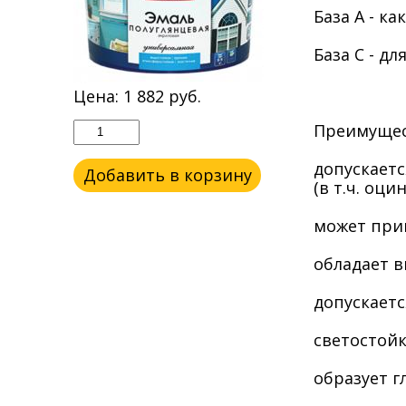
База А - к
База С - д
Цена:
1 882
руб.
Преимущес
допускает
Добавить в корзину
(в т.ч. оци
может прим
обладает в
допускаетс
светостойк
образует г