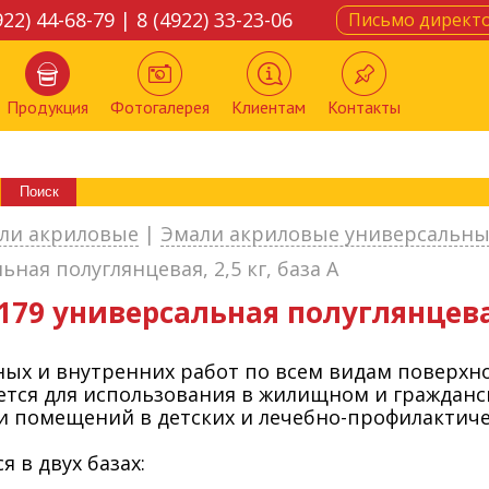
922) 44-68-79 | 8 (4922) 33-23-06
Письмо директ
Продукция
Фотогалерея
Клиентам
Контакты
ли акриловые
|
Эмали акриловые универсальн
ная полуглянцевая, 2,5 кг, база А
79 универсальная полуглянцевая,
ых и внутренних работ по всем видам поверхнос
тся для использования в жилищном и гражданск
и помещений в детских и лечебно-профилактиче
я в двух базах: