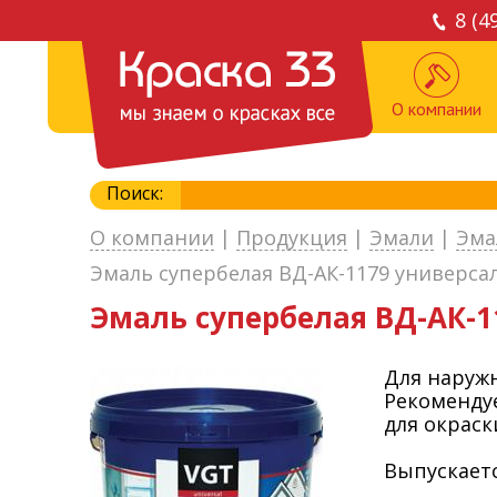
8 (4
О компании
Поиск:
О компании
|
Продукция
|
Эмали
|
Эма
Эмаль супербелая ВД-АК-1179 универсаль
Эмаль супербелая ВД-АК-11
Для наружн
Рекомендуе
для окраск
Выпускаетс