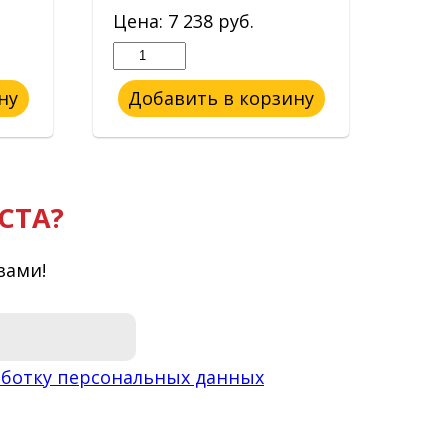
Цена:
7 238
руб.
Цен
ну
Добавить в корзину
До
СТА?
вами!
ботку персональных данных