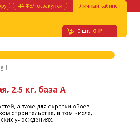
ору
44-ФЗ/Госзакупки
Личный кабинет
0
шт.
0
c
ые
|
 2,5 кг, база А
тей, а таже для окраски обоев.
ом строительстве, в том числе,
ских учреждениях.