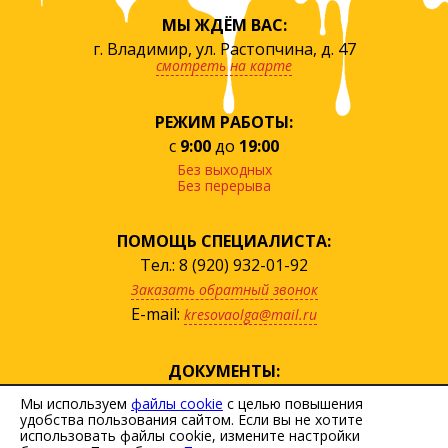
МЫ ЖДЁМ ВАС:
г. Владимир, ул. Растопчина, д. 47
смотреть на карте
РЕЖИМ РАБОТЫ:
с
9:00
до
19:00
Без выходных
Без перерыва
ПОМОЩЬ СПЕЦИАЛИСТА:
Тел.: 8 (920) 932-01-92
Заказать обратный звонок
E-mail:
kresovaolga@mail.ru
ДОКУМЕНТЫ:
посмотреть прайс
Мы используем
файлы cookie
с целью повышения
удобства пользования сайтом. Если вы не хотите
скачать договор
использовать файлы cookie, измените настройки
Политика персональных данных