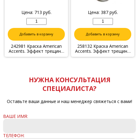
Цена:
713
руб.
Цена:
387
руб.
Добавить в корзину
Добавить в корзину
242981 Краска American
258132 Краска American
Accents. Эффект трещины
Accents. Эффект трещины
(Черный на золоте) 2
(базовое покрытие
спрея по 340г.
-серебро) спрей, 340г.
НУЖНА КОНСУЛЬТАЦИЯ
СПЕЦИАЛИСТА?
Оставьте ваши данные и наш менеджер свяжеться с вами!
ВАШЕ ИМЯ:
ТЕЛЕФОН: